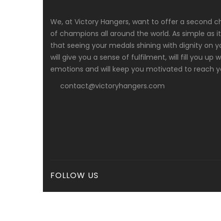
We, at Victory Hangers, want to offer a second c
of champions all around the world. As simple as
that seeing your medals shining with dignity on y
will give you a sense of fulfilment, will fill you up
emotions and will keep you motivated to reach yo
contact@victoryhangers.com
FOLLOW US
© 2017 - 2025 Victory Hangers | Medal Hangers And