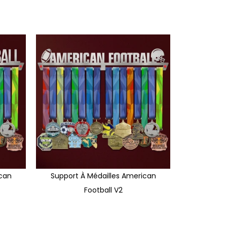
ican
Support À Médailles American
Football V2