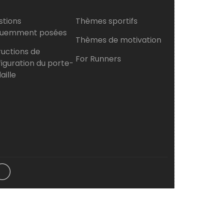
stions
Thèmes sportifs
quemment posées
Thèmes de motivation
ructions de
For Runners
iguration du porte-
ille