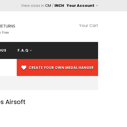
View sizes in
CM
/
INCH
Your Account
Your Cart
RETURNS
 Free
OUS
F.A.Q
CREATE YOUR OWN MEDAL HANGER
s Airsoft