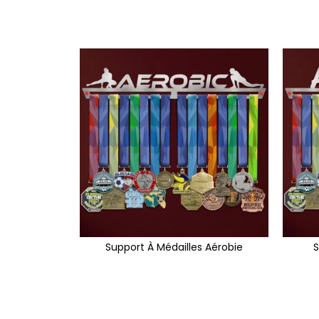
Support À Médailles Aérobie
S