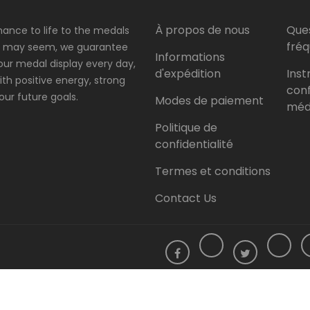
À propos de nous
Que
hance to life to the medals
fré
 it may seem, we guarantee
Informations
our medal display every day,
d'expédition
Inst
 with positive energy, strong
conf
ur future goals.
Modes de paiement
méda
Politique de
confidentialité
Termes et conditions
Contact Us
 Displays. All Rights Reserved.